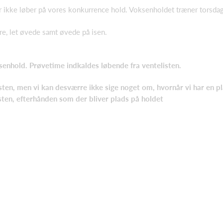
er ikke løber på vores konkurrence hold. Voksenholdet træner torsda
e, let øvede samt øvede på isen.
ksenhold. Prøvetime indkaldes løbende fra ventelisten.
sten, men vi kan desværre ikke sige noget om, hvornår vi har en pla
isten, efterhånden som der bliver plads på holdet