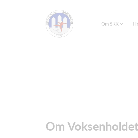
Om SKK
Ho
Om Voksenholde