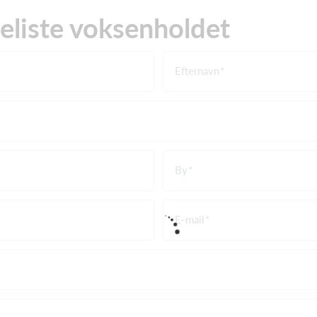
teliste voksenholdet
Efternavn
By
E-mail