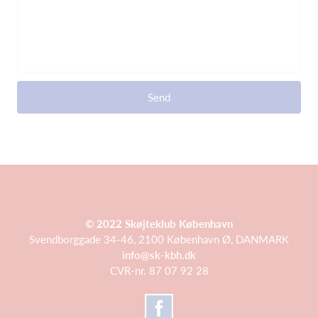
Send
© 2022 Skøjteklub København
Svendborggade 34-46, 2100 København Ø, DANMARK
info@sk-kbh.dk
CVR-nr. 87 07 92 28